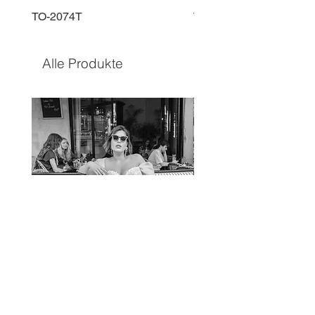
TO-2074T
TO-2225T
Alle Produkte
TO-1597T
TO-1690T