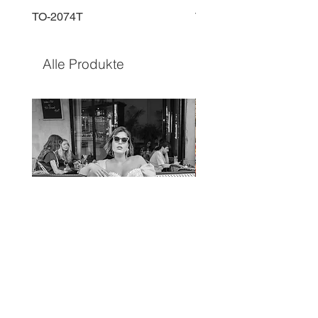
TO-2074T
TO-2225T
Alle Produkte
TO-1597T
TO-1690T