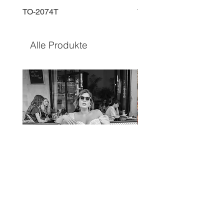
TO-2074T
TO-2225T
Alle Produkte
TO-1597T
TO-1690T