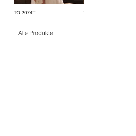
TO-2074T
TO-2225T
Alle Produkte
TO-1597T
TO-1690T