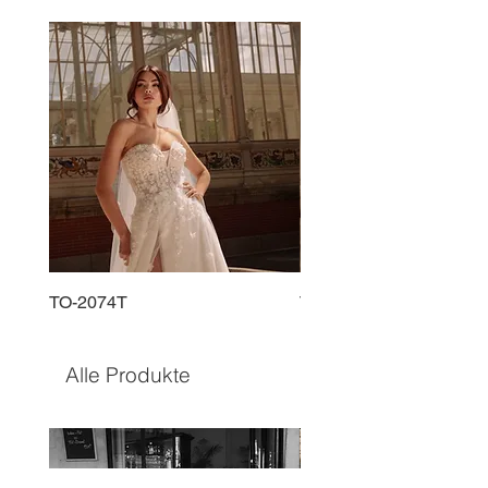
TO-2074T
TO-2225T
Alle Produkte