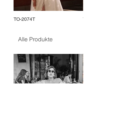
TO-2074T
TO-2225T
Alle Produkte
TO-1597T
TO-1690T