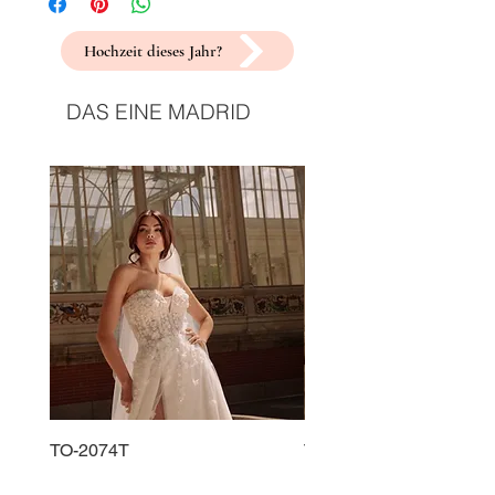
Hochzeit dieses Jahr?
DAS EINE MADRID
TO-2074T
TO-2225T