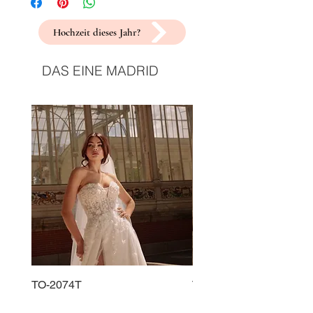
Hochzeit dieses Jahr?
DAS EINE MADRID
TO-2074T
TO-2225T