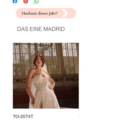
Hochzeit dieses Jahr?
DAS EINE MADRID
TO-2074T
TO-2225T