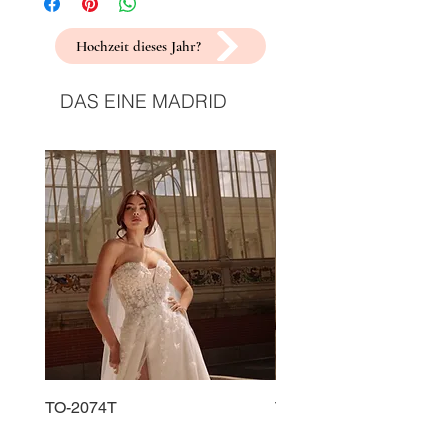
Hochzeit dieses Jahr?
DAS EINE MADRID
TO-2074T
TO-2225T