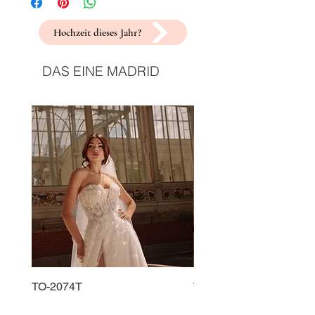
Hochzeit dieses Jahr?
DAS EINE MADRID
TO-2074T
TO-2225T