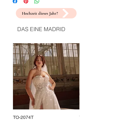
Hochzeit dieses Jahr?
DAS EINE MADRID
TO-2074T
TO-2225T