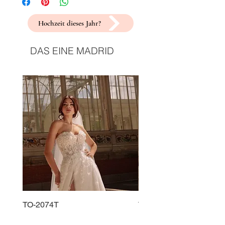
Hochzeit dieses Jahr?
DAS EINE MADRID
TO-2074T
TO-2225T