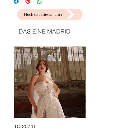
Hochzeit dieses Jahr?
DAS EINE MADRID
TO-2074T
TO-2225T