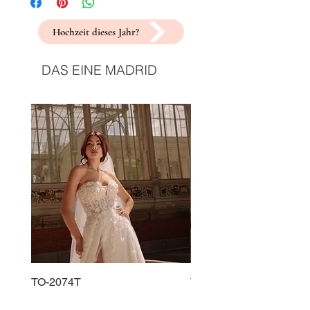
Hochzeit dieses Jahr?
DAS EINE MADRID
TO-2074T
TO-2225T