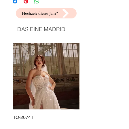
Hochzeit dieses Jahr?
DAS EINE MADRID
TO-2074T
TO-2225T