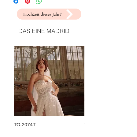
Hochzeit dieses Jahr?
DAS EINE MADRID
TO-2074T
TO-2225T