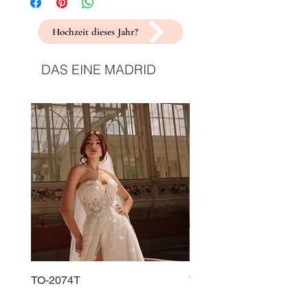
Hochzeit dieses Jahr?
DAS EINE MADRID
TO-2074T
TO-2225T