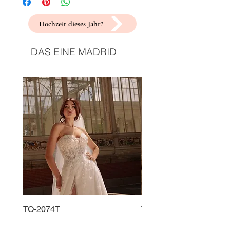
Hochzeit dieses Jahr?
DAS EINE MADRID
TO-2074T
TO-2225T