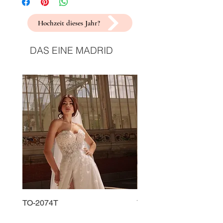
Hochzeit dieses Jahr?
DAS EINE MADRID
TO-2074T
TO-2225T