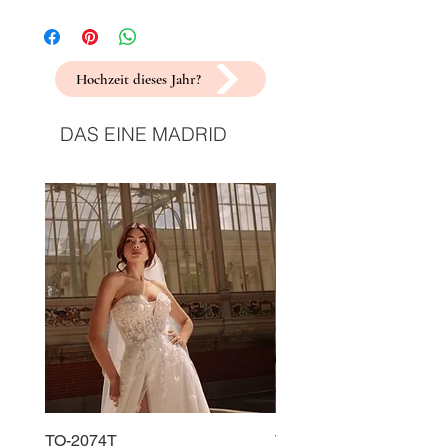
Hochzeit dieses Jahr?
DAS EINE MADRID
TO-2074T
TO-2225T