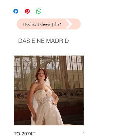
Hochzeit dieses Jahr?
DAS EINE MADRID
TO-2074T
TO-2225T