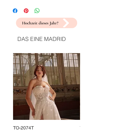
Hochzeit dieses Jahr?
DAS EINE MADRID
TO-2074T
TO-2225T