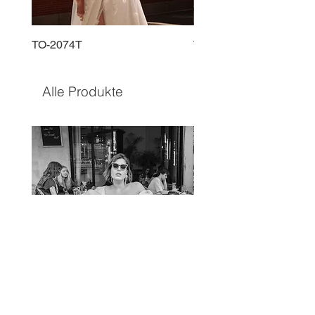
TO-2074T
TO-2225T
Alle Produkte
TO-1597T
TO-1690T