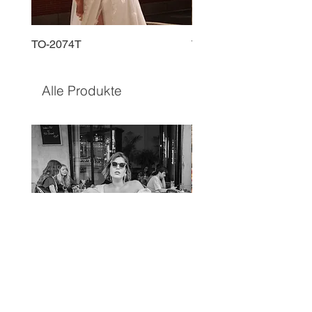
TO-2074T
TO-2225T
Alle Produkte
TO-1597T
TO-1690T