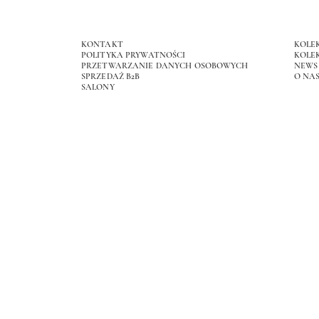
KONTAKT
KOLE
POLITYKA PRYWATNOŚCI
KOLEK
PRZETWARZANIE DANYCH OSOBOWYCH
NEWS
SPRZEDAŻ B2B
O NA
SALONY