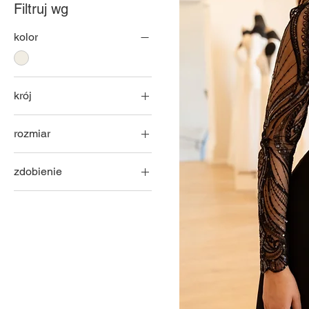
Filtruj wg
kolor
krój
linia A
rozmiar
32
zdobienie
34
gładka
36
38
40
42
44
46