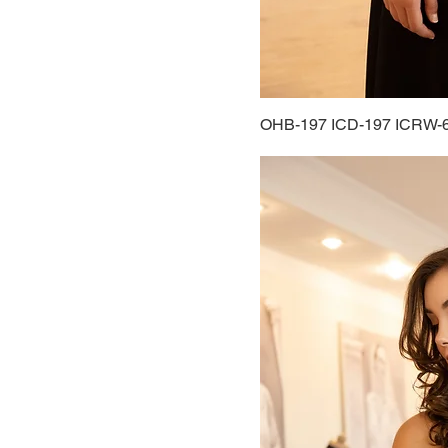
48
50
52
54
OHB-197 ICD-197 ICRW-6
56
58
60