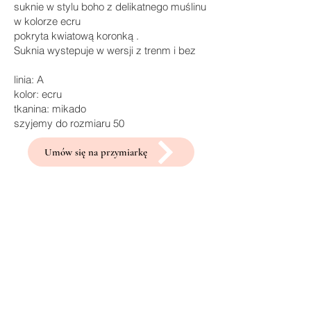
suknie w stylu boho z delikatnego muślinu
w kolorze ecru
pokryta kwiatową koronką .
Suknia wystepuje w wersji z trenm i bez
linia: A
kolor: ecru
tkanina: mikado
szyjemy do rozmiaru 50
Umów się na przymiarkę
Powiązane
produkty