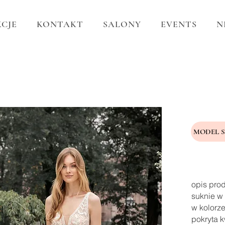
CJE
KONTAKT
SALONY
EVENTS
N
MODEL 
opis pro
suknie w 
w kolorze
pokryta k