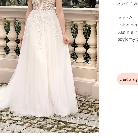
Suknia wy
linia: A
kolor: ec
tkanina:
szyjemy 
Umów się 