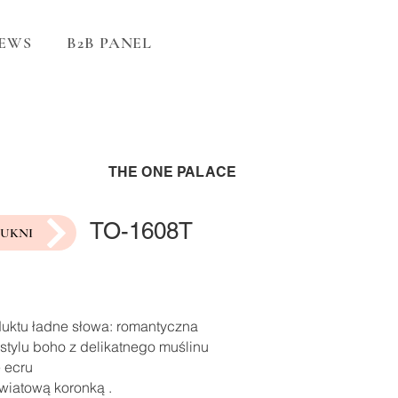
EWS
B2B PANEL
THE ONE PALACE
TO-1608T
SUKNI
duktu ładne słowa: romantyczna
stylu boho z delikatnego muślinu
 ecru
wiatową koronką .