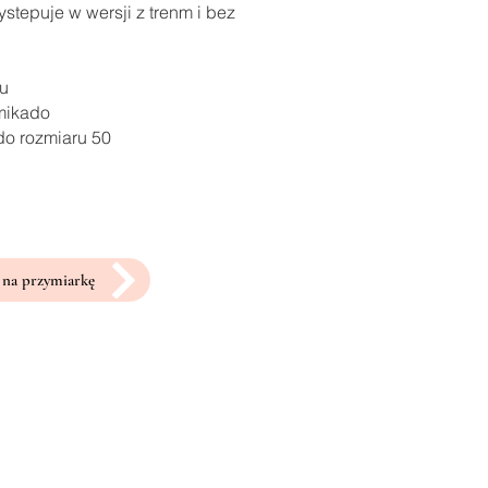
stepuje w wersji z trenm i bez
ru
 mikado
do rozmiaru 50
na przymiarkę