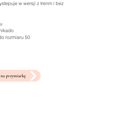
stepuje w wersji z trenm i bez
ru
 mikado
do rozmiaru 50
na przymiarkę