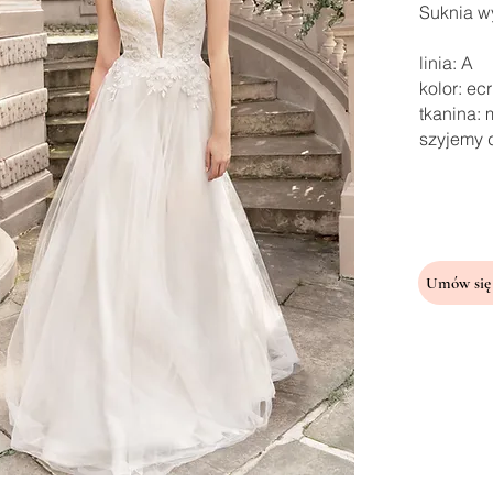
Suknia wy
linia: A
kolor: ec
tkanina:
szyjemy 
Umów się 