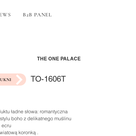
EWS
B2B PANEL
THE ONE PALACE
TO-1606T
SUKNI
duktu ładne słowa: romantyczna
stylu boho z delikatnego muślinu
 ecru
wiatową koronką .