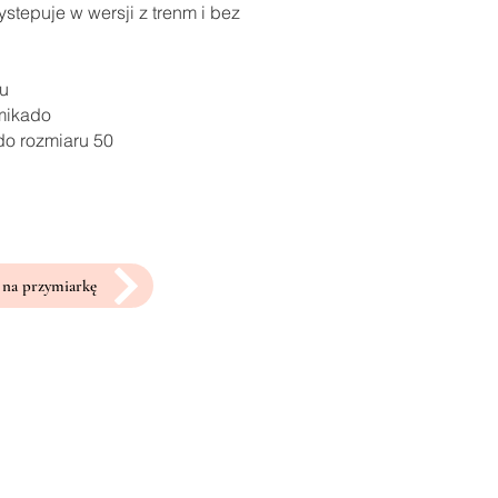
stepuje w wersji z trenm i bez
ru
 mikado
do rozmiaru 50
na przymiarkę