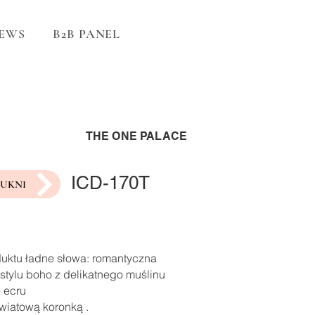
EWS
B2B PANEL
THE ONE PALACE
ICD-170T
SUKNI
duktu ładne słowa: romantyczna
stylu boho z delikatnego muślinu
 ecru
wiatową koronką .