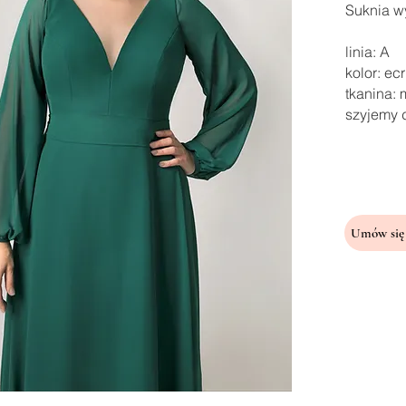
Suknia wy
linia: A
kolor: ec
tkanina:
szyjemy 
Umów się 