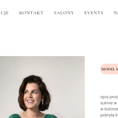
CJE
KONTAKT
SALONY
EVENTS
N
MODEL 
opis pro
suknie w 
w kolorze
pokryta k