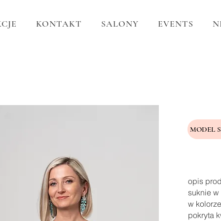
CJE
KONTAKT
SALONY
EVENTS
N
MODEL 
opis pro
suknie w 
w kolorze
pokryta k