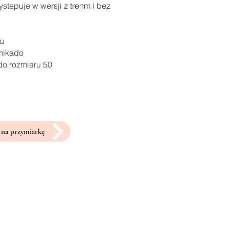
stepuje w wersji z trenm i bez
ru
 mikado
do rozmiaru 50
na przymiarkę