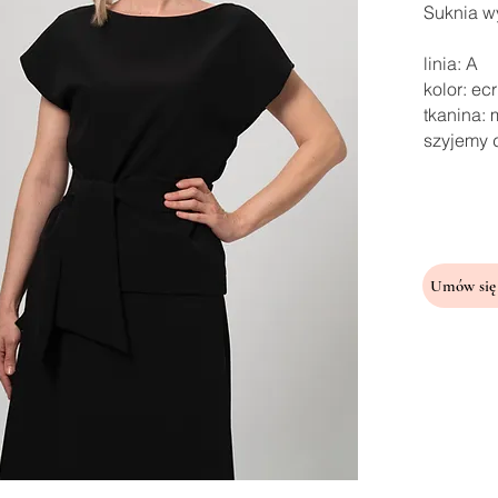
Suknia wy
linia: A
kolor: ec
tkanina:
szyjemy 
Umów się 