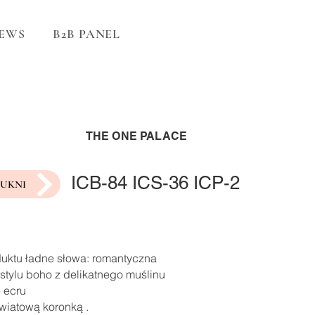
EWS
B2B PANEL
THE ONE PALACE
ICB-84 ICS-36 ICP-2
SUKNI
duktu ładne słowa: romantyczna
stylu boho z delikatnego muślinu
 ecru
wiatową koronką .