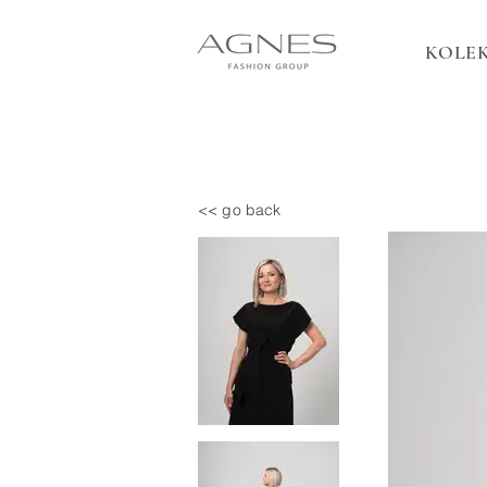
KOLEK
<< go back