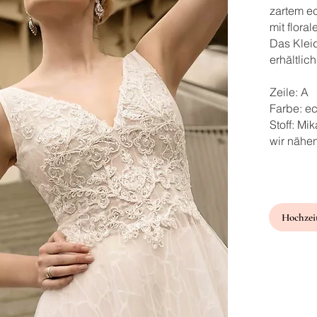
zartem e
mit flora
Das Klei
erhältlich
Zeile: A
Farbe: e
Stoff: Mi
wir nähe
Hochzeit