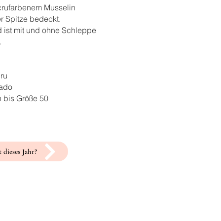
crufarbenem Musselin
ler Spitze bedeckt.
d ist mit und ohne Schleppe
.
cru
kado
n bis Größe 50
 dieses Jahr?