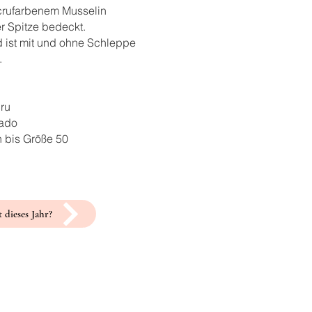
crufarbenem Musselin
ler Spitze bedeckt.
d ist mit und ohne Schleppe
.
cru
kado
n bis Größe 50
 dieses Jahr?