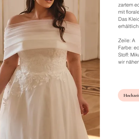
zartem e
mit flora
Das Klei
erhältlich
Zeile: A
Farbe: e
Stoff: Mi
wir nähe
Hochzeit