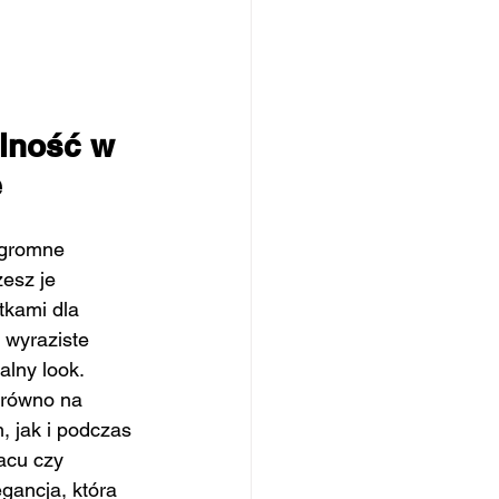
lność w 
e
ogromne 
esz je 
tkami dla 
 wyraziste 
lny look. 
arówno na 
 jak i podczas 
acu czy 
gancja, która 