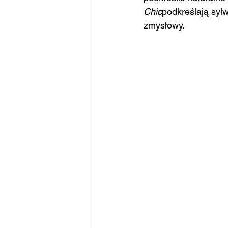
Chic
podkreślają sylw
zmysłowy.