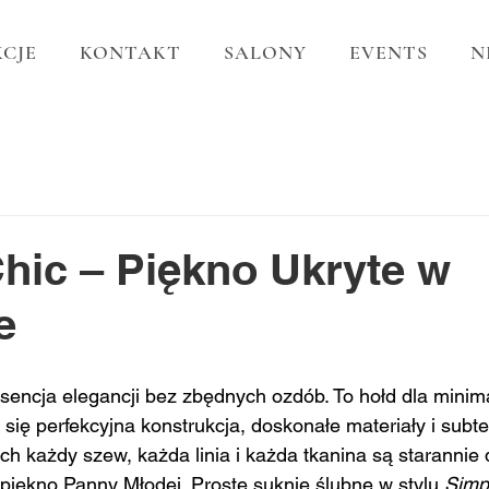
CJE
KONTAKT
SALONY
EVENTS
N
hic – Piękno Ukryte w
e
esencja elegancji bez zbędnych ozdób. To hołd dla minima
zy się perfekcyjna konstrukcja, doskonałe materiały i subt
ch każdy szew, każda linia i każda tkanina są starannie 
 piękno Panny Młodej. Proste suknie ślubne w stylu 
Simp