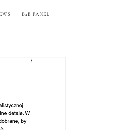
EWS
B2B PANEL
listycznej 
elne detale. W 
dobrane, by 
le 