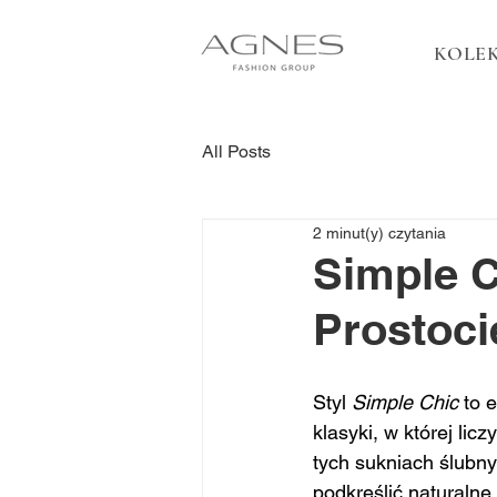
KOLEK
All Posts
2 minut(y) czytania
Simple C
Prostoci
Styl 
Simple Chic
 to 
klasyki, w której lic
tych sukniach ślubny
podkreślić naturalne