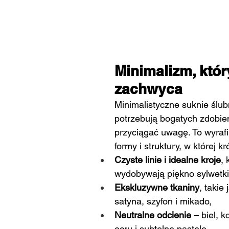
Minimalizm, któr
zachwyca
Minimalistyczne suknie ślub
potrzebują bogatych zdobień
przyciągać uwagę. To wyraf
formy i struktury, w której kr
Czyste linie i idealne kroje
, 
wydobywają piękno sylwetki
Ekskluzywne tkaniny
, takie
satyna, szyfon i mikado,
Neutralne odcienie
 – biel, 
ecru i subtelne pastele,