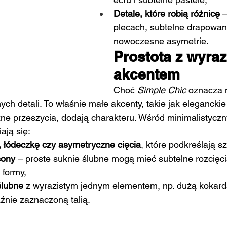
Detale, które robią różnicę
 
plecach, subtelne drapowani
nowoczesne asymetrie.
Prostota z wyraz
akcentem
Choć 
Simple Chic
 oznacza 
ych detali. To właśnie małe akcenty, takie jak elegancki
ne przeszycia, dodają charakteru. Wśród minimalistyczn
ają się:
, łódeczkę czy asymetryczne cięcia
, które podkreślają sz
sony
 – proste suknie ślubne mogą mieć subtelne rozcięci
 formy,
ślubne
 z wyrazistym jednym elementem, np. dużą kokard
źnie zaznaczoną talią.