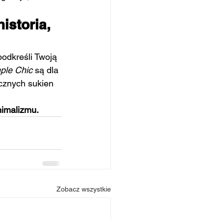
istoria, 
podkreśli Twoją 
ple Chic
 są dla 
cznych sukien 
nimalizmu.
Zobacz wszystkie