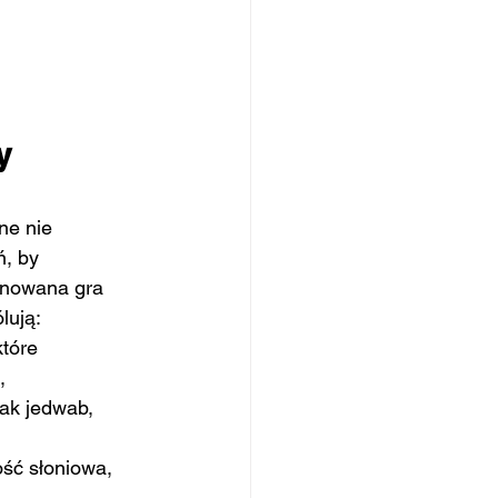
y 
ne nie 
, by 
inowana gra 
ólują:
które 
,
 jak jedwab, 
kość słoniowa, 