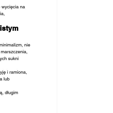
– wycięcia na 
a, 
istym 
minimalizm, nie 
e marszczenia, 
ych sukni 
yję i ramiona,
a lub 
ą, długim 